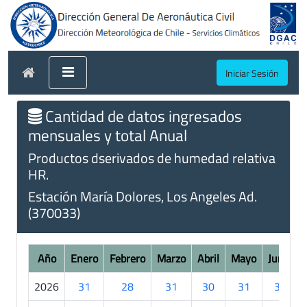
Iniciar Sesión
Cantidad de datos ingresados
mensuales y total Anual
Productos dserivados de humedad relativa
HR.
Estación María Dolores, Los Angeles Ad.
(370033)
Año
Enero
Febrero
Marzo
Abril
Mayo
Junio
2026
31
28
31
30
31
30