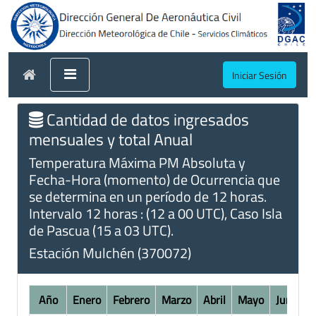
Iniciar Sesión
Cantidad de datos ingresados
mensuales y total Anual
Temperatura Máxima PM Absoluta y
Fecha-Hora (momento) de Ocurrencia que
se determina en un período de 12 horas.
Intervalo 12 horas : (12 a 00 UTC), Caso Isla
de Pascua (15 a 03 UTC).
Estación Mulchén (370072)
Año
Enero
Febrero
Marzo
Abril
Mayo
Junio