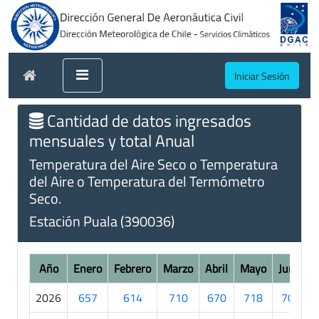
Iniciar Sesión
Cantidad de datos ingresados
mensuales y total Anual
Temperatura del Aire Seco o Temperatura
del Aire o Temperatura del Termómetro
Seco.
Estación Puala (390036)
Año
Enero
Febrero
Marzo
Abril
Mayo
Junio
2026
657
614
710
670
718
700