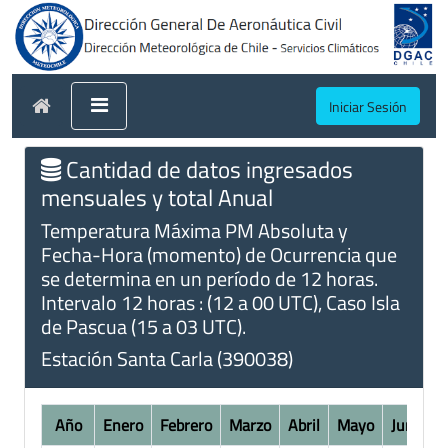
Iniciar Sesión
Cantidad de datos ingresados
mensuales y total Anual
Temperatura Máxima PM Absoluta y
Fecha-Hora (momento) de Ocurrencia que
se determina en un período de 12 horas.
Intervalo 12 horas : (12 a 00 UTC), Caso Isla
de Pascua (15 a 03 UTC).
Estación Santa Carla (390038)
Año
Enero
Febrero
Marzo
Abril
Mayo
Junio