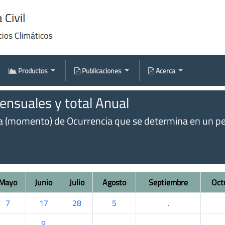
Productos
Publicaciones
Acerca
nsuales y total Anual
omento) de Ocurrencia que se determina en un perío
Mayo
Junio
Julio
Agosto
Septiembre
Oct
7
17
28
5
.
.
9
.
.
.