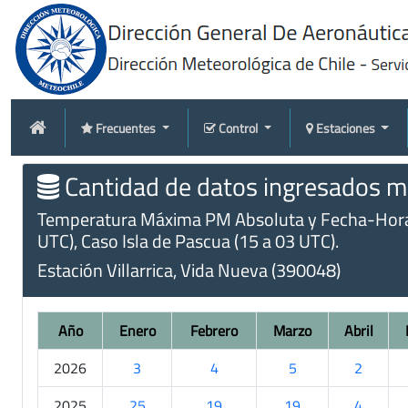
Frecuentes
Control
Estaciones
Cantidad de datos ingresados me
Temperatura Máxima PM Absoluta y Fecha-Hora (m
UTC), Caso Isla de Pascua (15 a 03 UTC).
Estación Villarrica, Vida Nueva (390048)
Año
Enero
Febrero
Marzo
Abril
2026
3
4
5
2
2025
25
19
19
4