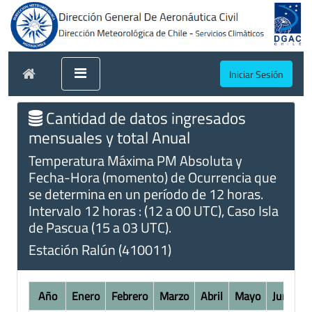
Iniciar Sesión
Cantidad de datos ingresados
mensuales y total Anual
Temperatura Máxima PM Absoluta y
Fecha-Hora (momento) de Ocurrencia que
se determina en un período de 12 horas.
Intervalo 12 horas : (12 a 00 UTC), Caso Isla
de Pascua (15 a 03 UTC).
Estación Ralún (410011)
Año
Enero
Febrero
Marzo
Abril
Mayo
Junio