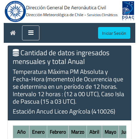
Iniciar Sesión
Cantidad de datos ingresados
mensuales y total Anual
Temperatura Máxima PM Absoluta y
Fecha-Hora (momento) de Ocurrencia que
se determina en un período de 12 horas.
Intervalo 12 horas : (12 a 00 UTC), Caso Isla
de Pascua (15 a 03 UTC).
Estación Ancud Liceo Agrícola (410026)
Año
Enero
Febrero
Marzo
Abril
Mayo
Junio