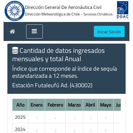
Iniciar Sesión
Cantidad de datos ingresados
mensuales y total Anual
Índice que corresponde al índice de sequía
estandarizada a 12 meses.
Estación Futaleufú Ad. (430002)
Año
Enero
Febrero
Marzo
Abril
Mayo
Junio
2025
.
.
.
.
.
.
2024
.
.
.
.
.
.