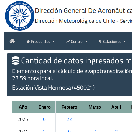
Frecuentes
Control
Estaciones
Cantidad de datos ingresados me
Elementos para el cálculo de evapotranspiración t
23:59 hora local.
Estación Vista Hermosa (450021)
Año
Enero
Febrero
Marzo
Abril
2025
6
22
.
.
2024
5
6
7
21