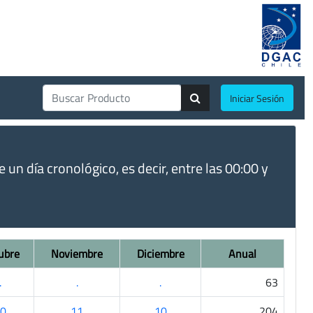
Iniciar Sesión
un día cronológico, es decir, entre las 00:00 y
ubre
Noviembre
Diciembre
Anual
.
.
.
63
0
11
10
204