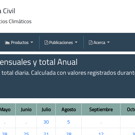
Productos
Publicaciones
Acerca
nsuales y total Anual
otal diaria. Calculada con valores registrados durante 
Mayo
Junio
Julio
Agosto
Septiembre
Oct
.
.
30
5
.
28
25
21
28
12
3