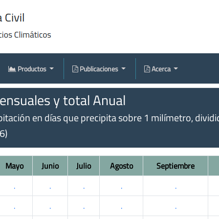
Productos
Publicaciones
Acerca
nsuales y total Anual
tación en días que precipita sobre 1 milímetro, dividi
6)
Mayo
Junio
Julio
Agosto
Septiembre
.
.
.
.
.
.
.
.
.
.