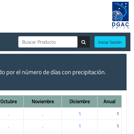
Iniciar Sesión
do por el número de días con precipitación.
Octubre
Noviembre
Diciembre
Anual
.
.
1
1
.
.
1
1