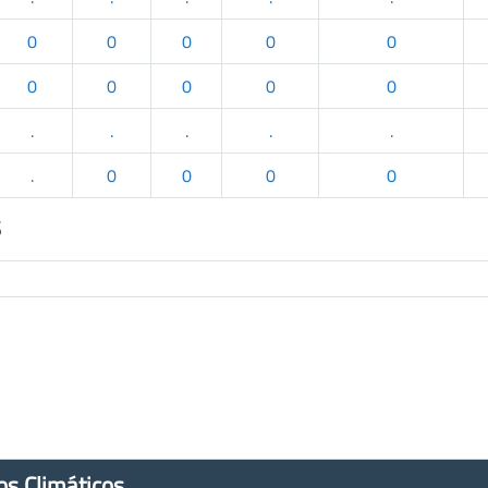
0
0
0
0
0
0
0
0
0
0
.
.
.
.
.
.
0
0
0
0
s
os Climáticos