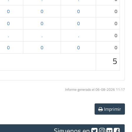
0
0
0
0
0
0
0
0
.
.
.
0
0
0
0
0
5
Informe generado el 06-08-2026 11:17
Imprimir
Siguenos en