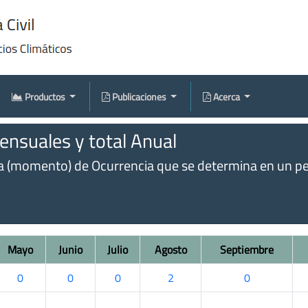
Productos
Publicaciones
Acerca
nsuales y total Anual
omento) de Ocurrencia que se determina en un perío
Mayo
Junio
Julio
Agosto
Septiembre
0
0
0
2
0
.
.
.
.
.