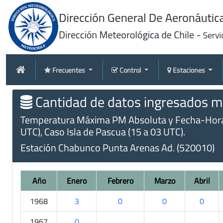
Frecuentes
Control
Estaciones
Cantidad de datos ingresados me
Temperatura Máxima PM Absoluta y Fecha-Hora (m
UTC), Caso Isla de Pascua (15 a 03 UTC).
Estación Chabunco Punta Arenas Ad. (520010)
Año
Enero
Febrero
Marzo
Abril
1968
3
0
0
0
1967
0
.
.
.