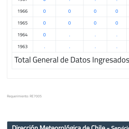
1966
0
0
0
0
1965
0
0
0
0
1964
0
.
.
.
1963
.
.
.
.
Total General de Datos Ingresado
Requerimiento: RE7005
Dirección Meteorológica de Chile -
Servici