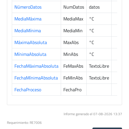
NúmeroDatos
NumDatos
datos
MediaMáxima
MediaMax
°C
MediaMínima
MediaMin
°C
MáximaAbsoluta
MaxAbs
°C
MínimaAbsoluta
MinAbs
°C
FechaMáximaAbsoluta
FeMaxAbs
TextoLibre
FechaMínimaAbsoluta
FeMinAbs
TextoLibre
FechaProceso
FechaPro
Informe generado el 07-08-2026 13:37
Requerimiento: RE7006