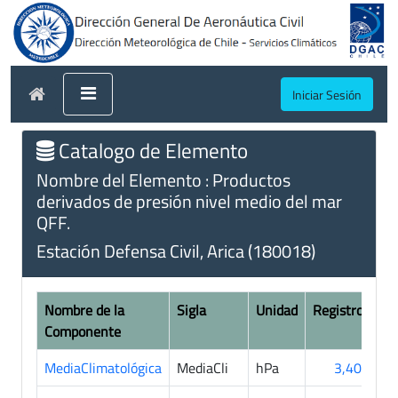
Iniciar Sesión
Catalogo de Elemento
Nombre del Elemento : Productos
derivados de presión nivel medio del mar
QFF.
Estación Defensa Civil, Arica (180018)
Nombre de la
Sigla
Unidad
Registros
Componente
MediaClimatológica
MediaCli
hPa
3,407