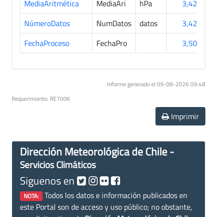
MediaAritmética
MediaAri
hPa
3,420
NúmeroDatos
NumDatos
datos
3,420
FechaProceso
FechaPro
3,507
Informe generado el 09-08-2026 09:48
Requerimiento: RE7006
Imprimir
Dirección Meteorológica de Chile -
Servicios Climáticos
Siguenos en
Todos los datos e información publicados en
NOTA:
este Portal son de acceso y uso público; no obstante,