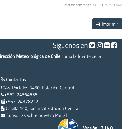
Informe generado el 08-08-2026 13:42
Imprimir
Siguenos en
irección Meteorológica de Chile
como la fuente de la
Contactos
Av. Portales 3450, Estación Central
+562-24364538
+562-24378212
Casilla 140, sucursal Estación Central
Consultas sobre nuestro Portal
Versión : 3.14.0