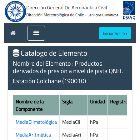
Iniciar Sesión
Catalogo de Elemento
Nombre del Elemento : Productos
derivados de presión a nivel de pista QNH.
Estación Colchane (190010)
Nombre de la
Sigla
Unidad
Registros
Componente
MediaClimatológica
MediaCli
hPa
2
MediaAritmética
MediaAri
hPa
2