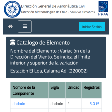
Iniciar Sesión
Catalogo de Elemento
Nombre del Elemento : Variación de la
Dirección del Viento. Se indica el límite
inferior y superior de la variación.
Estación El Loa, Calama Ad. (220002)
Nombre de la
Sigla
Unidad
Registros
Componente
dndndn
dndndn
°
5,015