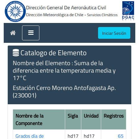
Iniciar Sesión
Catalogo de Elemento
Nombre del Elemento : Suma de la
diferencia entre la temperatura media y
17°C
Estación Cerro Moreno Antofagasta Ap.
(230001)
Nombre de la
Sigla
Unidad
Registros
Componente
Grados día de
hd17
hd17
65