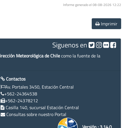
Informe generado el 08-08-2026 12:22
Imprimir
Siguenos en
irección Meteorológica de Chile
como la fuente de la
Contactos
Av. Portales 3450, Estación Central
+562-24364538
+562-24378212
Casilla 140, sucursal Estación Central
Consultas sobre nuestro Portal
Versión : 3.14.0