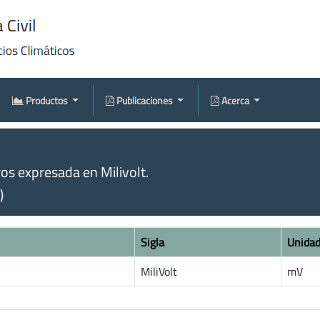
Productos
Publicaciones
Acerca
s expresada en Milivolt.
)
Sigla
Unida
MiliVolt
mV