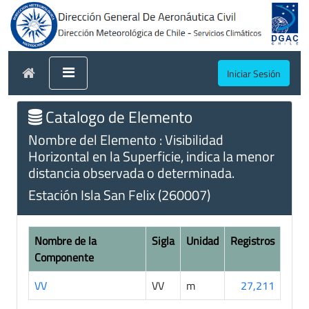
Iniciar Sesión
Catalogo de Elemento
Nombre del Elemento : Visibilidad
Horizontal en la Superficie, indica la menor
distancia observada o determinada.
Estación Isla San Felix (260007)
Nombre de la
Sigla
Unidad
Registros
Componente
VV
VV
m
27,211