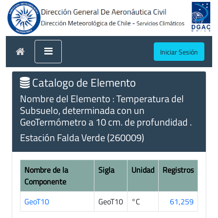
Iniciar Sesión
Catalogo de Elemento
Nombre del Elemento : Temperatura del
Subsuelo, determinada con un
GeoTermómetro a 10 cm. de profundidad .
Estación Falda Verde (260009)
Nombre de la
Sigla
Unidad
Registros
Componente
GeoT10
GeoT10
°C
61,259