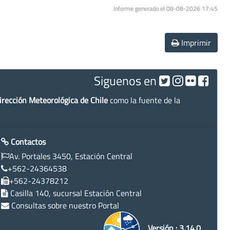
Informe generado el 08-08-2026 17:45
Imprimir
Siguenos en
irección Meteorológica de Chile
como la fuente de la
Contactos
Av. Portales 3450, Estación Central
+562-24364538
+562-24378212
Casilla 140, sucursal Estación Central
Consultas sobre nuestro Portal
Versión : 3.14.0