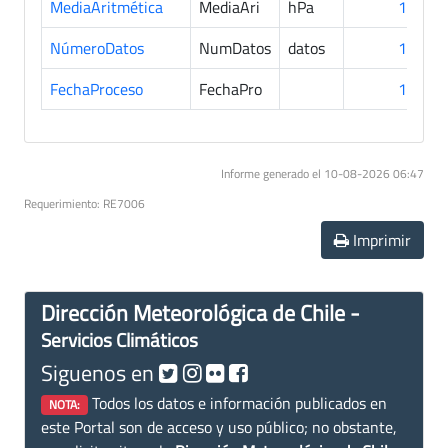
MediaAritmética
MediaAri
hPa
12
NúmeroDatos
NumDatos
datos
12
FechaProceso
FechaPro
12
Informe generado el 10-08-2026 06:47
Requerimiento: RE7006
Imprimir
Dirección Meteorológica de Chile -
Servicios Climáticos
Siguenos en
Todos los datos e información publicados en
NOTA:
este Portal son de acceso y uso público; no obstante,