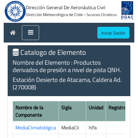
Iniciar Sesión
Catalogo de Elemento
Nombre del Elemento : Productos
derivados de presión a nivel de pista QNH.
Estación Desierto de Atacama, Caldera Ad.
(270008)
Nombre de la
Sigla
Unidad
Registros
Componente
MediaClimatológica
MediaCli
hPa
9