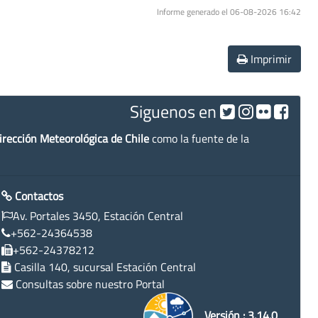
Informe generado el 06-08-2026 16:42
Imprimir
Siguenos en
irección Meteorológica de Chile
como la fuente de la
Contactos
Av. Portales 3450, Estación Central
+562-24364538
+562-24378212
Casilla 140, sucursal Estación Central
Consultas sobre nuestro Portal
Versión : 3.14.0