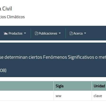
Productos
Publicaciones
Acerca
se determinan ciertos Fenómenos Significativos o met
008)
Sigla
Unidad
ww
clave