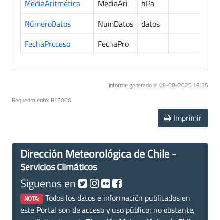
MediaAritmética
MediaAri
hPa
6
NúmeroDatos
NumDatos
datos
6
FechaProceso
FechaPro
8
Informe generado el 08-08-2026 19:36
Requerimiento: RE7006
Imprimir
Dirección Meteorológica de Chile -
Servicios Climáticos
Siguenos en
Todos los datos e información publicados en
NOTA:
este Portal son de acceso y uso público; no obstante,