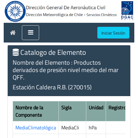
Iniciar Sesión
Catalogo de Elemento
Nombre del Elemento : Productos
derivados de presión nivel medio del mar
QFF.
Estación Caldera R.B. (270015)
Nombre de la
Sigla
Unidad
Registros
Componente
MediaClimatológica
MediaCli
hPa
5