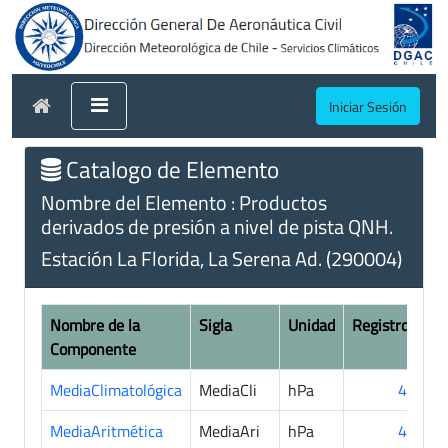
Iniciar Sesión
Catalogo de Elemento
Nombre del Elemento : Productos
derivados de presión a nivel de pista QNH.
Estación La Florida, La Serena Ad. (290004)
Nombre de la
Sigla
Unidad
Registros
Componente
MediaClimatológica
MediaCli
hPa
40
MediaAritmética
MediaAri
hPa
45