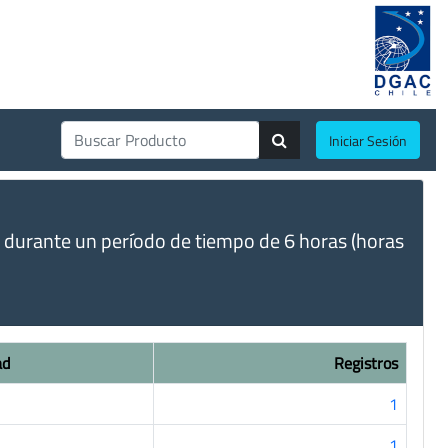
Iniciar Sesión
, durante un período de tiempo de 6 horas (horas
ad
Registros
1
1