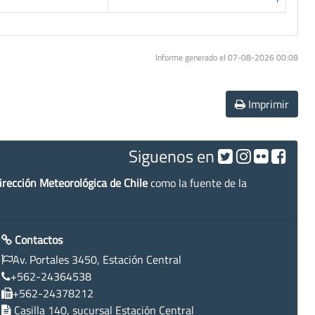
Informe generado el 07-08-2026 00:08
Imprimir
Siguenos en
irección Meteorológica de Chile
como la fuente de la
Contactos
Av. Portales 3450, Estación Central
+562-24364538
+562-24378212
Casilla 140, sucursal Estación Central