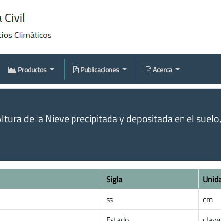
Productos
Publicaciones
Acerca
tura de la Nieve precipitada y depositada en el suelo
Sigla
Unid
ss
cm
Estado
clave