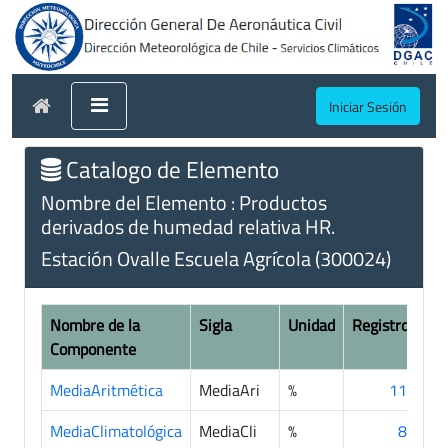
Iniciar Sesión
Catalogo de Elemento
Nombre del Elemento : Productos
derivados de humedad relativa HR.
Estación Ovalle Escuela Agrícola (300024)
Nombre de la
Sigla
Unidad
Registros
Componente
MediaAritmética
MediaAri
%
111
MediaClimatológica
MediaCli
%
88