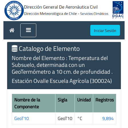
Iniciar Sesión
Catalogo de Elemento
Nombre del Elemento : Temperatura del
Subsuelo, determinada con un
GeoTermómetro a 10 cm. de profundidad .
Estación Ovalle Escuela Agrícola (300024)
Nombre de la
Sigla
Unidad
Registros
Componente
GeoT10
GeoT10
°C
9,894