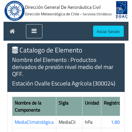
Iniciar Sesión
Catalogo de Elemento
Nombre del Elemento : Productos
derivados de presión nivel medio del mar
QFF.
Estación Ovalle Escuela Agrícola (300024)
Nombre de la
Sigla
Unidad
Registros
Componente
MediaClimatológica
MediaCli
hPa
1,809