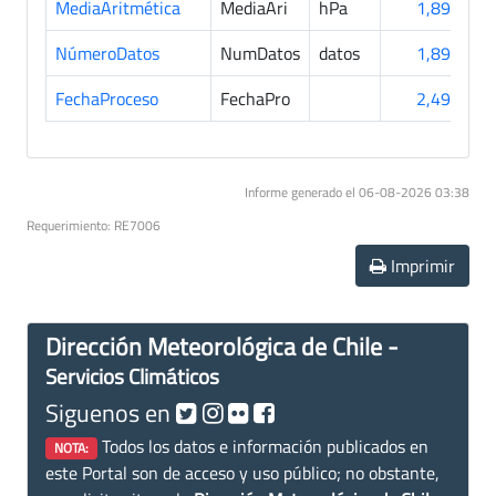
MediaAritmética
MediaAri
hPa
1,898
NúmeroDatos
NumDatos
datos
1,898
FechaProceso
FechaPro
2,492
Informe generado el 06-08-2026 03:38
Requerimiento: RE7006
Imprimir
Dirección Meteorológica de Chile -
Servicios Climáticos
Siguenos en
Todos los datos e información publicados en
NOTA:
este Portal son de acceso y uso público; no obstante,