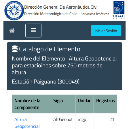
Iniciar Sesión
Catalogo de Elemento
Nombre del Elemento : Altura Geopotencial
para estacioines sobre 750 metros de
altura.
Estación Paiguano (300049)
Nombre de la
Sigla
Unidad
Registros
Componente
Altura
AltGeopot
mgp
21
Geopotencial