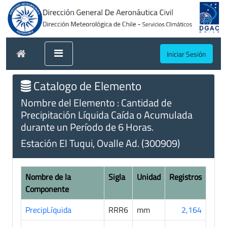
Iniciar Sesión
Catalogo de Elemento
Nombre del Elemento : Cantidad de
Precipitación Líquida Caída o Acumulada
durante un Período de 6 Horas.
Estación El Tuqui, Ovalle Ad. (300909)
Nombre de la
Sigla
Unidad
Registros
Componente
PrecipLíquida
RRR6
mm
2,164