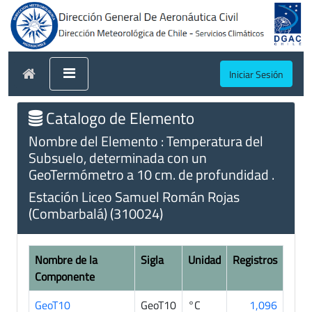
Iniciar Sesión
Catalogo de Elemento
Nombre del Elemento : Temperatura del
Subsuelo, determinada con un
GeoTermómetro a 10 cm. de profundidad .
Estación Liceo Samuel Román Rojas
(Combarbalá) (310024)
Nombre de la
Sigla
Unidad
Registros
Componente
GeoT10
GeoT10
°C
1,096