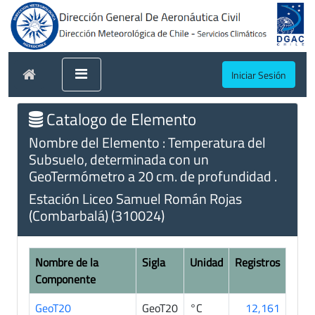
Iniciar Sesión
Catalogo de Elemento
Nombre del Elemento : Temperatura del
Subsuelo, determinada con un
GeoTermómetro a 20 cm. de profundidad .
Estación Liceo Samuel Román Rojas
(Combarbalá) (310024)
Nombre de la
Sigla
Unidad
Registros
Componente
GeoT20
GeoT20
°C
12,161