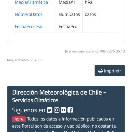
MediaAritmética
MediaAri
hPa
6
NúmeroDatos
NumDatos
datos
6
FechaProceso
FechaPro
6
Informe generado el 06-08-2026 06:13
Requerimiento: RE7006
Imprimir
Dirección Meteorológica de Chile -
Servicios Climáticos
Siguenos en
Todos los datos e información publicados en
NOTA:
este Portal son de acceso y uso público; no obstante,