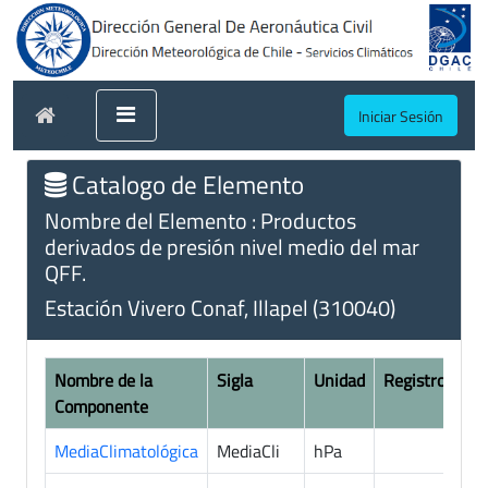
Iniciar Sesión
Catalogo de Elemento
Nombre del Elemento : Productos
derivados de presión nivel medio del mar
QFF.
Estación Vivero Conaf, Illapel (310040)
Nombre de la
Sigla
Unidad
Registros
Componente
MediaClimatológica
MediaCli
hPa
5