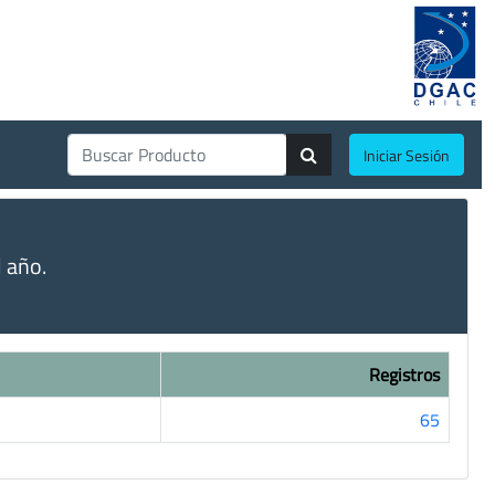
Iniciar Sesión
 año.
Registros
65