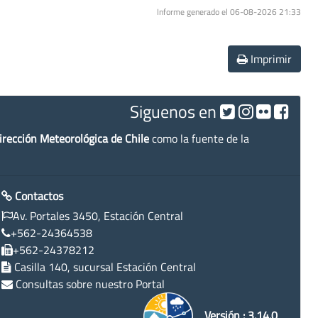
Informe generado el 06-08-2026 21:33
Imprimir
Siguenos en
irección Meteorológica de Chile
como la fuente de la
Contactos
Av. Portales 3450, Estación Central
+562-24364538
+562-24378212
Casilla 140, sucursal Estación Central
Consultas sobre nuestro Portal
Versión : 3.14.0