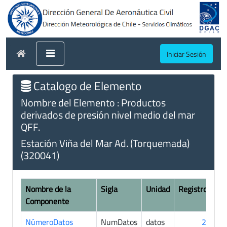
Iniciar Sesión
Catalogo de Elemento
Nombre del Elemento : Productos
derivados de presión nivel medio del mar
QFF.
Estación Viña del Mar Ad. (Torquemada)
(320041)
Nombre de la
Sigla
Unidad
Registros
Componente
NúmeroDatos
NumDatos
datos
27