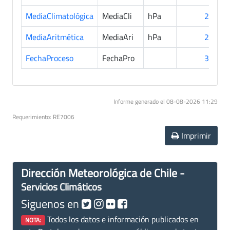
MediaClimatológica
MediaCli
hPa
24
MediaAritmética
MediaAri
hPa
27
FechaProceso
FechaPro
31
Informe generado el 08-08-2026 11:29
Requerimiento: RE7006
Imprimir
Dirección Meteorológica de Chile -
Servicios Climáticos
Siguenos en
Todos los datos e información publicados en
NOTA: