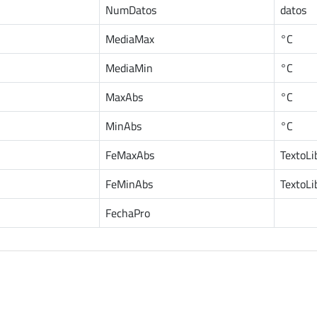
NumDatos
datos
MediaMax
°C
MediaMin
°C
MaxAbs
°C
MinAbs
°C
FeMaxAbs
TextoLi
FeMinAbs
TextoLi
FechaPro