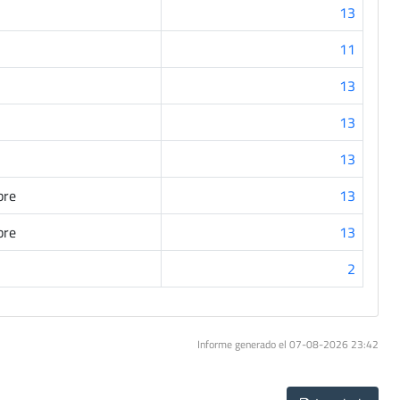
13
11
13
13
13
bre
13
bre
13
2
Informe generado el 07-08-2026 23:42