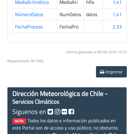
MediaAritmética
MediaAri
hPa
1,418
NúmeroDatos
NumDatos
datos
1,418
FechaProceso
FechaPro
2,331
Informe generado el 08-08-2026 12:23
Requerimiento: RE7006
Imprimir
Dirección Meteorológica de Chile -
Servicios Climáticos
Siguenos en
Todos los datos e información publicados en
NOTA:
este Portal son de acceso y uso público; no obstante,