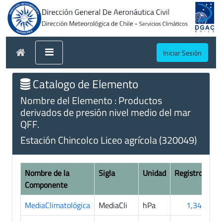
Iniciar Sesión
Catalogo de Elemento
Nombre del Elemento : Productos
derivados de presión nivel medio del mar
QFF.
Estación Chincolco Liceo agrícola (320049)
Nombre de la
Sigla
Unidad
Registros
Componente
MediaClimatológica
MediaCli
hPa
1,344