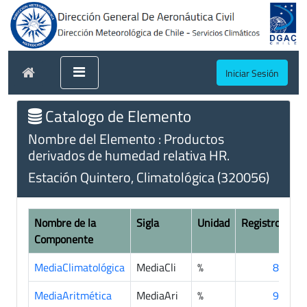
Iniciar Sesión
Catalogo de Elemento
Nombre del Elemento : Productos
derivados de humedad relativa HR.
Estación Quintero, Climatológica (320056)
Nombre de la
Sigla
Unidad
Registros
Componente
MediaClimatológica
MediaCli
%
89
MediaAritmética
MediaAri
%
91