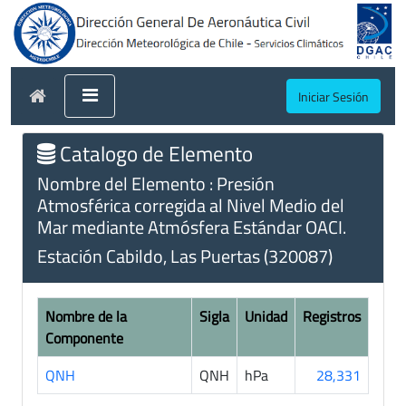
Iniciar Sesión
Catalogo de Elemento
Nombre del Elemento : Presión
Atmosférica corregida al Nivel Medio del
Mar mediante Atmósfera Estándar OACI.
Estación Cabildo, Las Puertas (320087)
Nombre de la
Sigla
Unidad
Registros
Componente
QNH
QNH
hPa
28,331