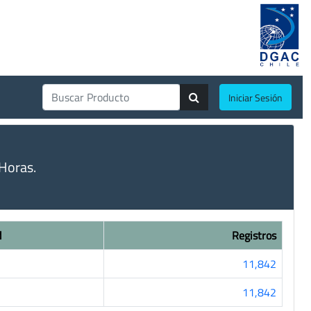
Iniciar Sesión
Horas.
d
Registros
11,842
11,842