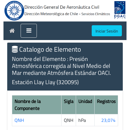
Iniciar Sesión
Catalogo de Elemento
Nombre del Elemento : Presión
Atmosférica corregida al Nivel Medio del
Mar mediante Atmósfera Estándar OACI.
Estación Llay Llay (320095)
Nombre de la
Sigla
Unidad
Registros
Componente
QNH
QNH
hPa
23,074