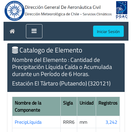
Iniciar Sesión
Catalogo de Elemento
Nombre del Elemento : Cantidad de
Precipitación Líquida Caída o Acumulada
durante un Período de 6 Horas.
Estación El Tártaro (Putaendo) (320121)
Nombre de la
Sigla
Unidad
Registros
Componente
PrecipLíquida
RRR6
mm
3,242