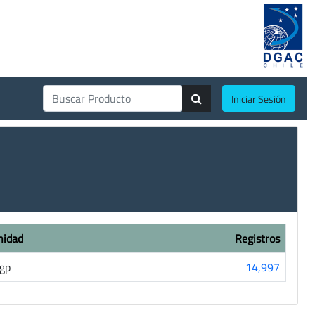
Iniciar Sesión
nidad
Registros
gp
14,997