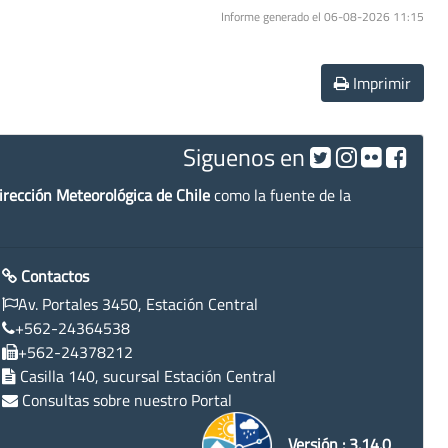
Informe generado el 06-08-2026 11:15
Imprimir
Siguenos en
irección Meteorológica de Chile
como la fuente de la
Contactos
Av. Portales 3450, Estación Central
+562-24364538
+562-24378212
Casilla 140, sucursal Estación Central
Consultas sobre nuestro Portal
Versión : 3.14.0