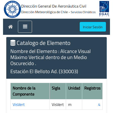
Iniciar Sesión
Catalogo de Elemento
Nombre del Elemento : Alcance Visual
Máximo Vertical dentro de un Medio
Oscurecido .
Estación El Belloto Ad. (330003)
Nombre de la
Sigla
Unidad
Registros
Componente
VisVert
VisVert
m
4