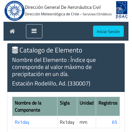
Iniciar Sesión
Catalogo de Elemento
Nombre del Elemento : Índice que
corresponde al valor máximo de
precipitación en un día.
Estación Rodelillo, Ad. (330007)
Nombre de la
Sigla
Unidad
Registros
Componente
Rx1day
Rx1day
mm
65