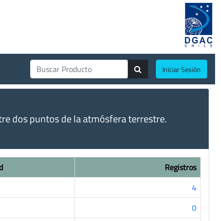
Iniciar Sesión
tre dos puntos de la atmósfera terrestre.
d
Registros
4
0