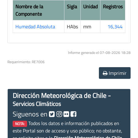
Nombre de la
Sigla
Unidad
Registros
Componente
Humedad Absoluta
HAbs
mm
16,344
Informe generado el 07-08-2026 18:28
Requerimiento: RE7006
Imprimir
Dirección Meteorológica de Chile -
Servicios Climáticos
Siguenos en
Todos los datos e información publicados en
NOTA:
este Portal son de acceso y uso público; no obstante,
se solicita citar a la
Dirección Meteorológica de Chile