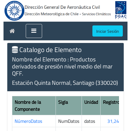
Iniciar Sesión
Catalogo de Elemento
Nombre del Elemento : Productos
derivados de presión nivel medio del mar
QFF.
Estación Quinta Normal, Santiago (330020)
Nombre de la
Sigla
Unidad
Registros
Componente
NúmeroDatos
NumDatos
datos
31,248