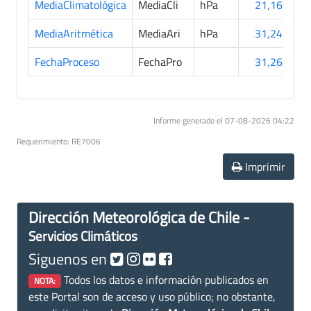
MediaClimatológica
MediaCli
hPa
21,166
MediaAritmética
MediaAri
hPa
31,248
FechaProceso
FechaPro
31,263
Informe generado el 07-08-2026 04:22
Requerimiento: RE7006
Imprimir
Dirección Meteorológica de Chile -
Servicios Climáticos
Siguenos en
Todos los datos e información publicados en
NOTA:
este Portal son de acceso y uso público; no obstante,